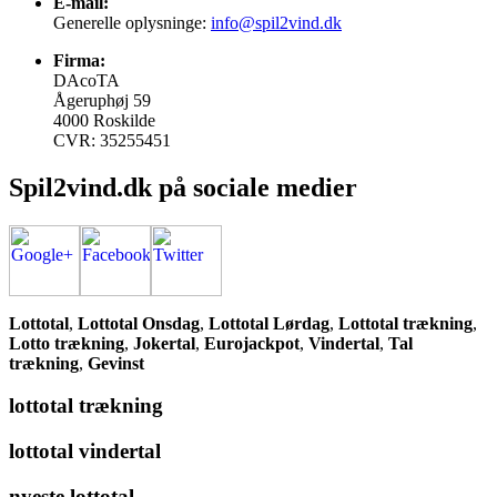
E-mail:
Generelle oplysninge:
info@spil2vind.dk
Firma:
DAcoTA
Ågeruphøj 59
4000 Roskilde
CVR: 35255451
Spil2vind.dk på sociale medier
Lottotal
,
Lottotal Onsdag
,
Lottotal Lørdag
,
Lottotal trækning
,
Lotto trækning
,
Jokertal
,
Eurojackpot
,
Vindertal
,
Tal
trækning
,
Gevinst
lottotal trækning
lottotal vindertal
nyeste lottotal