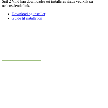
Spil 2 Vind kan downloades og installeres gratis ved klik på
nedenstående link.
Download og installer
Guide til installation