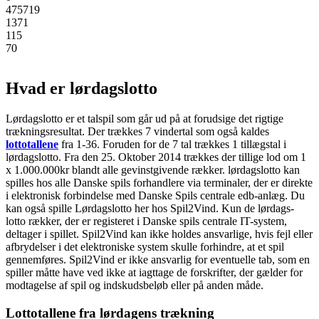
475719
1371
115
70
Hvad er lørdagslotto
Lørdagslotto er et talspil som går ud på at forudsige det rigtige
trækningsresultat. Der trækkes 7 vindertal som også kaldes
lottotallene
fra 1-36. Foruden for de 7 tal trækkes 1 tillægstal i
lørdagslotto. Fra den 25. Oktober 2014 trækkes der tillige lod om 1
x 1.000.000kr blandt alle gevinstgivende rækker. lørdagslotto kan
spilles hos alle Danske spils forhandlere via terminaler, der er direkte
i elektronisk forbindelse med Danske Spils centrale edb-anlæg. Du
kan også spille Lørdagslotto her hos Spil2Vind. Kun de lørdags-
lotto rækker, der er registeret i Danske spils centrale IT-system,
deltager i spillet. Spil2Vind kan ikke holdes ansvarlige, hvis fejl eller
afbrydelser i det elektroniske system skulle forhindre, at et spil
gennemføres. Spil2Vind er ikke ansvarlig for eventuelle tab, som en
spiller måtte have ved ikke at iagttage de forskrifter, der gælder for
modtagelse af spil og indskudsbeløb eller på anden måde.
Lottotallene fra lørdagens trækning