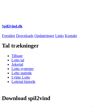
Spil2vind.dk
Forsiden
Downloads
Opdateringer
Links
Kontakt
Tal trækninger
Tilbage
Lotto tal
Jokertal
Lotto systemer
Lotto statistik
Lykke Lotto
Lottotal historik
Download spil2vind